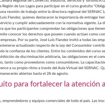
ámara Regional de Comercio, Industria, Servicios y Turismo A.G
 Región de Los Lagos para participar en el curso gratuito “Obli
s una reunión de trabajo entre la directora regional del SERNAC 
Luis Flandez, quienes destacaron la importancia de entregar he
ervicio y cumplir adecuadamente con la normativa vigente. La d
ara que los participantes comprendan las obligaciones que tiene
rmite conocer los derechos que poseen cuando actúan como con
empresas. Por su parte, José Luis Flandez invitó a todas las empr
antenerse actualizado respecto de la Ley del Consumidor contribu
do la confianza de los clientes. Entre los contenidos del curso se
ohibición de discriminación arbitraria, las obligaciones en el co
do, tanto como proveedores como consumidores. La capacitación
vance a su propio ritmo a través del Aula Virtual del SERNAC. 
ermanecerán abiertas hasta el 28 de agosto.
to para fortalecer la atención 
es, emprendedores y equipos comerciales de todo el país. Las ins