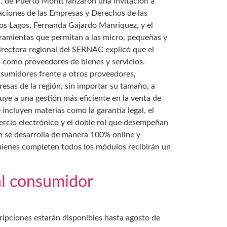
. de Puerto Montt lanzaron una invitación a
gaciones de las Empresas y Derechos de las
Los Lagos, Fernanda Gajardo Manríquez, y el
rramientas que permitan a las micro, pequeñas y
irectora regional del SERNAC explicó que el
n como proveedores de bienes y servicios.
sumidores frente a otros proveedores,
esas de la región, sin importar su tamaño, a
ye a una gestión más eficiente en la venta de
 incluyen materias como la garantía legal, el
mercio electrónico y el doble rol que desempeñan
 se desarrolla de manera 100% online y
Quienes completen todos los módulos recibirán un
al consumidor
cripciones estarán disponibles hasta agosto de