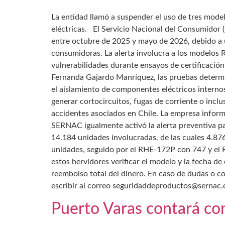
La entidad llamó a suspender el uso de tres model
eléctricas. El Servicio Nacional del Consumidor 
entre octubre de 2025 y mayo de 2026, debido a un
consumidoras. La alerta involucra a los modelos
vulnerabilidades durante ensayos de certificación
Fernanda Gajardo Manríquez, las pruebas determi
el aislamiento de componentes eléctricos interno
generar cortocircuitos, fugas de corriente o incl
accidentes asociados en Chile. La empresa inform
SERNAC igualmente activó la alerta preventiva par
14.184 unidades involucradas, de las cuales 4.8
unidades, seguido por el RHE-172P con 747 y e
estos hervidores verificar el modelo y la fecha de
reembolso total del dinero. En caso de dudas o c
escribir al correo seguridaddeproductos@sernac.cl
Puerto Varas contará con