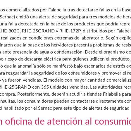
os comercializados por Falabella tras detectarse fallas en la ba
(Sernac) emitió una alerta de seguridad para tres modelos de he
a falla detectada en la base de los productos que podría repres
 RHE-802C, RHE-25GRAND y RHE-172P, distribuidos por Falabella 
 realizados en condiciones extremas de laboratorio. Según explic
naron que la base de los hervidores presenta problemas de resi
s ante presencia de agua o condensación. Desde el organismo de
uso riesgo de descarga eléctrica para quienes utilicen el product
ó que la anomalía sólo se manifestó bajo escenarios de estrés e
a resguardar la seguridad de los consumidores y promover el ret
76 ya fueron vendidas. El modelo con mayor cantidad comercial
l RHE-25GRAND con 365 unidades vendidas. Las autoridades rec
 compra. Posteriormente, deberán acudir a tiendas Falabella para 
onsultas, los consumidores pueden contactarse directamente con 
 habilitado por el Sernac para este tipo de alertas de seguridad
 oficina de atención al consumi