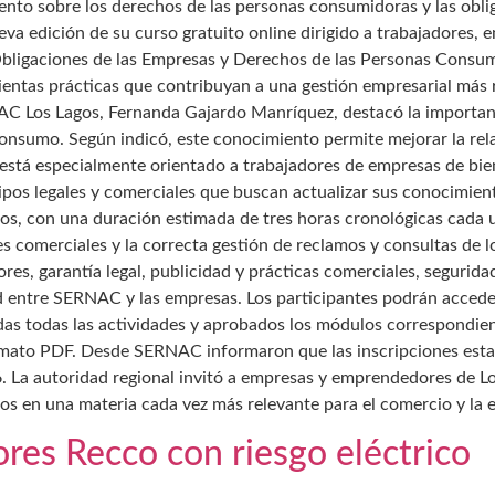
nto sobre los derechos de las personas consumidoras y las obliga
 edición de su curso gratuito online dirigido a trabajadores, 
“Obligaciones de las Empresas y Derechos de las Personas Consumi
ntas prácticas que contribuyan a una gestión empresarial más r
NAC Los Lagos, Fernanda Gajardo Manríquez, destacó la importan
consumo. Según indicó, este conocimiento permite mejorar la rel
a está especialmente orientado a trabajadores de empresas de bi
uipos legales y comerciales que buscan actualizar sus conocimie
os, con una duración estimada de tres horas cronológicas cada
es comerciales y la correcta gestión de reclamos y consultas de l
es, garantía legal, publicidad y prácticas comerciales, segurid
 entre SERNAC y las empresas. Los participantes podrán acceder 
das todas las actividades y aprobados los módulos correspondient
mato PDF. Desde SERNAC informaron que las inscripciones estará
6. La autoridad regional invitó a empresas y emprendedores de L
s en una materia cada vez más relevante para el comercio y la 
ores Recco con riesgo eléctrico