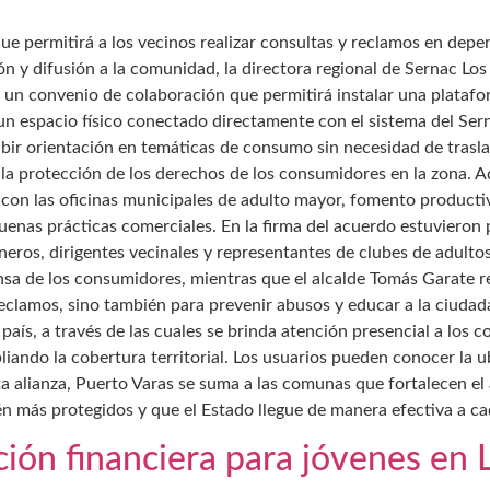
e permitirá a los vecinos realizar consultas y reclamos en depe
n y difusión a la comunidad, la directora regional de Sernac Lo
n un convenio de colaboración que permitirá instalar una plataf
n espacio físico conectado directamente con el sistema del Sern
ecibir orientación en temáticas de consumo sin necesidad de tras
r la protección de los derechos de los consumidores en la zona. A
con las oficinas municipales de adulto mayor, fomento productivo
enas prácticas comerciales. En la firma del acuerdo estuvieron p
os, dirigentes vecinales y representantes de clubes de adultos
a de los consumidores, mientras que el alcalde Tomás Garate res
eclamos, sino también para prevenir abusos y educar a la ciudad
país, a través de las cuales se brinda atención presencial a los 
liando la cobertura territorial. Los usuarios pueden conocer la u
sta alianza, Puerto Varas se suma a las comunas que fortalecen el
n más protegidos y que el Estado llegue de manera efectiva a cad
ión financiera para jóvenes en 