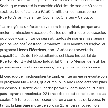
Puerto Varas, Frutillar y Hualaihué. A ello se sumó
Conecta tu
Sede
, que concretó la conexión eléctrica de más de 60 sedes
sociales, beneficiando a 9.150 familias en comunas como
Puerto Varas, Hualaihué, Cochamó, Chaitén y Calbuco.
“La energía es un factor clave para la seguridad, porque una
mejor iluminación y acceso eléctrico permiten que los espacios
públicos y comunitarios sean utilizados de manera más segura
por los vecinos”, destacó Fernández. En el ámbito educativo, el
programa
Liceos Eléctricos
, con 13 años de trayectoria,
capacitó a más de 150 estudiantes del Liceo Industrial de
Puerto Montt y del Liceo Industrial Chileno Alemán de Frutillar,
promoviendo la eficiencia energética y la formación técnica.
El cuidado del medioambiente también fue un eje relevante con
el programa
No + Pilas
, que cumplió 15 años recolectando pilas
en desuso. Durante 2025 participaron 56 comunas del sur del
país, logrando recolectar 22 toneladas de estos residuos, de las
cuales 1,5 toneladas correspondieron a comunas de la zona. En
tanto, la
Liga Saesa
, que celebró su 25 aniversario, reunió a