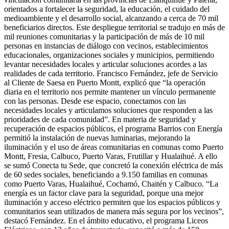
orientados a fortalecer la seguridad, la educación, el cuidado del
medioambiente y el desarrollo social, alcanzando a cerca de 70 mil
beneficiarios directos. Este despliegue territorial se tradujo en más de
mil reuniones comunitarias y la participación de más de 10 mil
personas en instancias de diálogo con vecinos, establecimientos
educacionales, organizaciones sociales y municipios, permitiendo
levantar necesidades locales y articular soluciones acordes a las
realidades de cada territorio. Francisco Fernández, jefe de Servicio
al Cliente de Saesa en Puerto Montt, explicó que “la operación
diaria en el territorio nos permite mantener un vínculo permanente
con las personas. Desde ese espacio, conectamos con las
necesidades locales y articulamos soluciones que responden a las
prioridades de cada comunidad”. En materia de seguridad y
recuperación de espacios públicos, el programa Barrios con Energía
permitió la instalación de nuevas luminarias, mejorando la
iluminación y el uso de áreas comunitarias en comunas como Puerto
Montt, Fresia, Calbuco, Puerto Varas, Frutillar y Hualaihué. A ello
se sumó Conecta tu Sede, que concretó la conexión eléctrica de más
de 60 sedes sociales, beneficiando a 9.150 familias en comunas
como Puerto Varas, Hualaihué, Cochamó, Chaitén y Calbuco. “La
energía es un factor clave para la seguridad, porque una mejor
iluminación y acceso eléctrico permiten que los espacios públicos y
comunitarios sean utilizados de manera más segura por los vecinos”,
destacó Fernández. En el ámbito educativo, el programa Liceos