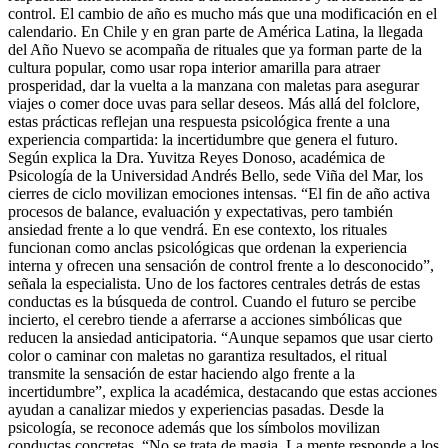
control. El cambio de año es mucho más que una modificación en el
calendario. En Chile y en gran parte de América Latina, la llegada
del Año Nuevo se acompaña de rituales que ya forman parte de la
cultura popular, como usar ropa interior amarilla para atraer
prosperidad, dar la vuelta a la manzana con maletas para asegurar
viajes o comer doce uvas para sellar deseos. Más allá del folclore,
estas prácticas reflejan una respuesta psicológica frente a una
experiencia compartida: la incertidumbre que genera el futuro.
Según explica la Dra. Yuvitza Reyes Donoso, académica de
Psicología de la Universidad Andrés Bello, sede Viña del Mar, los
cierres de ciclo movilizan emociones intensas. “El fin de año activa
procesos de balance, evaluación y expectativas, pero también
ansiedad frente a lo que vendrá. En ese contexto, los rituales
funcionan como anclas psicológicas que ordenan la experiencia
interna y ofrecen una sensación de control frente a lo desconocido”,
señala la especialista. Uno de los factores centrales detrás de estas
conductas es la búsqueda de control. Cuando el futuro se percibe
incierto, el cerebro tiende a aferrarse a acciones simbólicas que
reducen la ansiedad anticipatoria. “Aunque sepamos que usar cierto
color o caminar con maletas no garantiza resultados, el ritual
transmite la sensación de estar haciendo algo frente a la
incertidumbre”, explica la académica, destacando que estas acciones
ayudan a canalizar miedos y experiencias pasadas. Desde la
psicología, se reconoce además que los símbolos movilizan
conductas concretas. “No se trata de magia. La mente responde a los