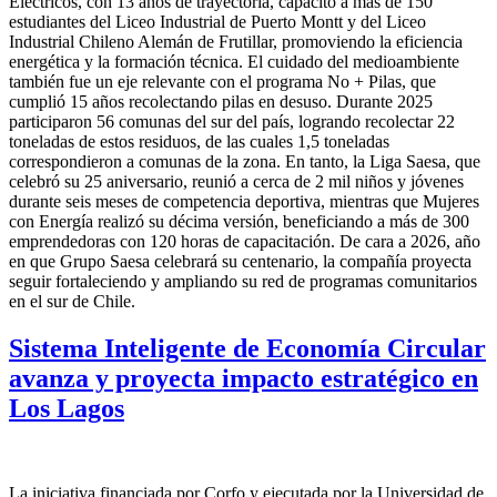
Eléctricos, con 13 años de trayectoria, capacitó a más de 150
estudiantes del Liceo Industrial de Puerto Montt y del Liceo
Industrial Chileno Alemán de Frutillar, promoviendo la eficiencia
energética y la formación técnica. El cuidado del medioambiente
también fue un eje relevante con el programa No + Pilas, que
cumplió 15 años recolectando pilas en desuso. Durante 2025
participaron 56 comunas del sur del país, logrando recolectar 22
toneladas de estos residuos, de las cuales 1,5 toneladas
correspondieron a comunas de la zona. En tanto, la Liga Saesa, que
celebró su 25 aniversario, reunió a cerca de 2 mil niños y jóvenes
durante seis meses de competencia deportiva, mientras que Mujeres
con Energía realizó su décima versión, beneficiando a más de 300
emprendedoras con 120 horas de capacitación. De cara a 2026, año
en que Grupo Saesa celebrará su centenario, la compañía proyecta
seguir fortaleciendo y ampliando su red de programas comunitarios
en el sur de Chile.
Sistema Inteligente de Economía Circular
avanza y proyecta impacto estratégico en
Los Lagos
La iniciativa financiada por Corfo y ejecutada por la Universidad de