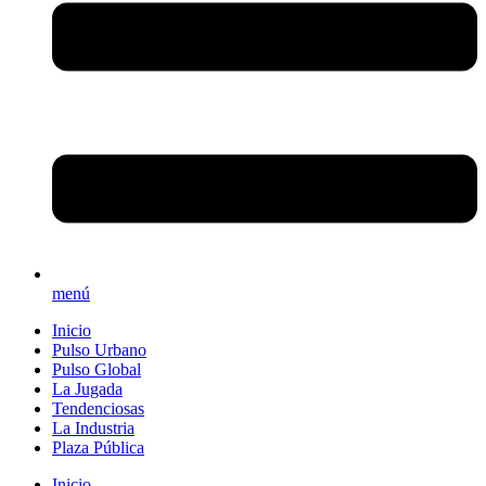
menú
Inicio
Pulso Urbano
Pulso Global
La Jugada
Tendenciosas
La Industria
Plaza Pública
Inicio