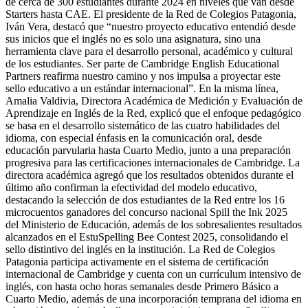
de cerca de 300 estudiantes durante 2024 en niveles que van desde
Starters hasta CAE. El presidente de la Red de Colegios Patagonia,
Iván Vera, destacó que “nuestro proyecto educativo entendió desde
sus inicios que el inglés no es solo una asignatura, sino una
herramienta clave para el desarrollo personal, académico y cultural
de los estudiantes. Ser parte de Cambridge English Educational
Partners reafirma nuestro camino y nos impulsa a proyectar este
sello educativo a un estándar internacional”. En la misma línea,
Amalia Valdivia, Directora Académica de Medición y Evaluación de
Aprendizaje en Inglés de la Red, explicó que el enfoque pedagógico
se basa en el desarrollo sistemático de las cuatro habilidades del
idioma, con especial énfasis en la comunicación oral, desde
educación parvularia hasta Cuarto Medio, junto a una preparación
progresiva para las certificaciones internacionales de Cambridge. La
directora académica agregó que los resultados obtenidos durante el
último año confirman la efectividad del modelo educativo,
destacando la selección de dos estudiantes de la Red entre los 16
microcuentos ganadores del concurso nacional Spill the Ink 2025
del Ministerio de Educación, además de los sobresalientes resultados
alcanzados en el EstuSpelling Bee Contest 2025, consolidando el
sello distintivo del inglés en la institución. La Red de Colegios
Patagonia participa activamente en el sistema de certificación
internacional de Cambridge y cuenta con un currículum intensivo de
inglés, con hasta ocho horas semanales desde Primero Básico a
Cuarto Medio, además de una incorporación temprana del idioma en