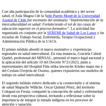
Con alta participación de la comunidad académica y del sector
salud, el Aula Magna I de la S
ede Puerto Montt de la Universidad
Austral de Chile f
ue escenario del seminario
“Implementación de la
interculturalidad en salud: Fortaleciendo el rol de las casas de
educación superior en el proceso formativo”
. La actividad fue
organizada en conjunto por la
SEREMI de Salud de Los Lagos
y las
escuelas de Trabajo Social, Enfermería, Terapia Ocupacional y
Administración Pública de la UACh.
El primer módulo abordó el marco normativo y experiencias
regionales en salud intercultural. En esta instancia, Graciela Cabral
Quidel, profesional del MINSAL, presentó el marco legal nacional y
la aplicación del artículo 10 del Decreto N°21/2023, junto a
representantes del Hospital Füta srüka lawenche Künko mapu mo y
del Cesfam Ovejería de Osorno, quienes expusieron sus modelos de
trabajo en salud intercultural.
El segundo módulo estuvo dedicado a la cosmovisión y al sistema
de salud Mapuche Williche. Oscar Quintul Pérez, del territorio
Colegual en Fresia, compartió la concepción de salud y enfermedad
desde esta perspectiva cultural, invitando a reflexionar sobre la
importancia de integrar la mirada indígena en los procesos de
atención y sanación.