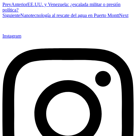
Prev
Anterior
EE.UU. y Venezuela: ¿escalada militar o presión
política?
Siguiente
Nanotecnología al rescate del agua en Puerto Montt
Next
Instagram