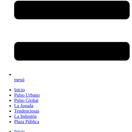
menú
Inicio
Pulso Urbano
Pulso Global
La Jugada
Tendenciosas
La Industria
Plaza Pública
Inicio