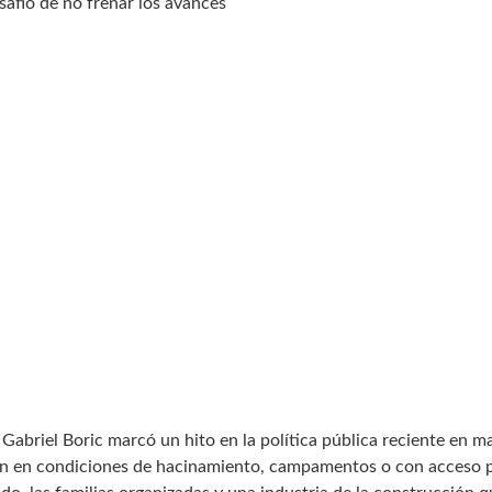
esafío de no frenar los avances
abriel Boric marcó un hito en la política pública reciente en ma
an en condiciones de hacinamiento, campamentos o con acceso pre