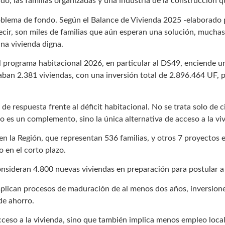
do, las familias organizadas y una industria de la construcción qu
oblema de fondo. Según el Balance de Vivienda 2025 -elaborado p
ecir, son miles de familias que aún esperan una solución, muchas
na vivienda digna.
l programa habitacional 2026, en particular al DS49, enciende un
an 2.381 viviendas, con una inversión total de 2.896.464 UF, p
 de respuesta frente al déficit habitacional. No se trata solo de 
 es un complemento, sino la única alternativa de acceso a la vi
n la Región, que representan 536 familias, y otros 7 proyectos e
 en el corto plazo.
consideran 4.800 nuevas viviendas en preparación para postular 
plican procesos de maduración de al menos dos años, inversiones 
de ahorro.
acceso a la vivienda, sino que también implica menos empleo lo