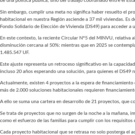
de una política pública, sino del trabajo coordinado entre el Esta
Sin embargo, cumplir una meta no significa haber resuelto el pr
habitacional en nuestra Región asciende a 37 mil viviendas. Es d
Fondo Solidario de Elección de Vivienda (DS49) para acceder a u
En este contexto, la reciente Circular N°5 del MINVU, relativa a
disminución cercana al 50%: mientras que en 2025 se contemplab
1.485.547 UF.
Este ajuste representa un retroceso significativo en la capacidad
incluso 20 años esperando una solución, para quienes el DS49 no
Actualmente, existen 4 proyectos a la espera de financiamiento e
más de 2.000 soluciones habitacionales requieren financiamiento
A ello se suma una cartera en desarrollo de 21 proyectos, que 
Se trata de proyectos que no surgen de la noche a la mañana, im
como el esfuerzo de las familias para cumplir con los requisitos 
Cada proyecto habitacional que se retrasa no solo posterga el 