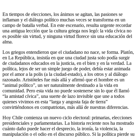
En tiempos de elecciones, los ánimos se agitan, las pasiones se
inflaman y el diálogo político muchas veces se transforma en un
campo de batalla verbal. En este escenario, resulta urgente recordar
una antigua lección que la cultura griega nos legó: la vida cívica no
es posible sin virtud, y ninguna virtud florece sin una educación del
alma.
Los griegos entendieron que el ciudadano no nace, se forma. Platón,
en La República, insistía en que una ciudad justa solo podía surgir
de ciudadanos educados en la justicia, en el bien y en la verdad. La
política, lejos de ser un simple juego de poder, debía estar animada
por el amor a la polis (a la ciudad-estado), a los otros y al diálogo
razonado. Aristóteles fue más allá y afirmó que el hombre es un
“animal político”, un ser naturalmente destinado a la vida en
comunidad. Pero esta vida no puede sostenerse sin lo que él llamó
“la amistad cívica”, una suerte de lazo invisible que une a todos
quienes vivimos en esta “larga y angosta faja de tierra”
convirtiéndonos en compatriotas, más allá de nuestras diferencias.
Hoy Chile comienza un nuevo ciclo electoral: primarias, elecciones
presidenciales y parlamentarias. La historia reciente nos ha mostrado
cuánto daño puede hacer el desprecio, la ironía, la violencia, la
manipulación o el odio en el discurso público. Si la política pierde su