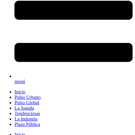
menú
Inicio
Pulso Urbano
Pulso Global
La Jugada
Tendenciosas
La Industria
Plaza Pública
Inicio