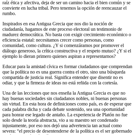
raíz ética y afectiva, deja de ser un camino hacia el bien común y se
convierte en lucha tribal. Pero tenemos la opción de reencauzar el
rumbo.
Inspirados en esa Antigua Grecia que nos dio la noción de
ciudadanía, hagamos de este proceso electoral un testimonio de
madurez democrática. No basta con exigir crecimiento económico o
eficiencia estatal: necesitamos crecer como personas, como
comunidad, como cultura. ¿Y si comenzáramos por promover el
diálogo generoso, la crítica constructiva y el respeto mutuo? ¿Y si el
ejemplo lo dieran primero quienes aspiran a representarnos?
Educar para la amistad cívica es formar ciudadanos que comprendan
que la política no es una guerra contra el otro, sino una búsqueda
compartida de justicia real. Significa entender que disentir no es
odiar, y que la firmeza de ideas no está reñida con la cortesía.
Una de las lecciones que nos enseña la Antigua Grecia es que no
hay buenas sociedades sin ciudadanos nobles, ni buenas personas
sin virtud. En esta hora de definiciones como país, es de esperar que
cada palabra dicha y cada debate sostenido, sea una oportunidad
para honrar ese legado de antaño. La experiencia de Platón no fue
solo desde la teoría abstracta, vio a su maestro ser condenado
injustamente, por eso nos dejó una advertencia tan actual como
severa: “el precio de desentenderse de la política es el ser gobernado