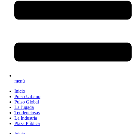
menú
Inicio
Pulso Urbano
Pulso Global
La Jugada
Tendenciosas
La Industria
Plaza Pública
Inicio