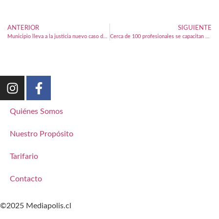
ANTERIOR
SIGUIENTE
Municipio lleva a la justicia nuevo caso de incumplimiento de clausura en Puerto Montt
Cerca de 100 profesionales se capacitan en tuberculosis en la Universidad Austral de Chile Sede Puerto Montt
Quiénes Somos
Nuestro Propósito
Tarifario
Contacto
©2025 Mediapolis.cl