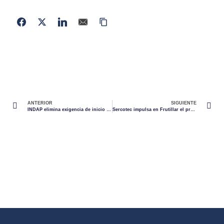
ANTERIOR
SIGUIENTE
INDAP elimina exigencia de inicio de actividades para acceder a sus programas
Sercotec impulsa en Frutillar el programa Crece Sostenible 2026