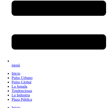
menú
Inicio
Pulso Urbano
Pulso Global
La Jugada
Tendenciosas
La Industria
Plaza Pública
Inicio