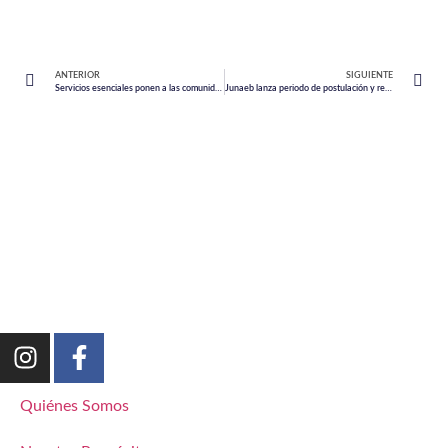
ANTERIOR
SIGUIENTE
Servicios esenciales ponen a las comunidades en el centro en Puerto Varas
Junaeb lanza periodo de postulación y renovación de becas en Puerto Montt
Quiénes Somos