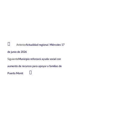
Anterior
Actualidad regional. Miércoles 17
de junio de 2026
Siguiente
Municipio reforzará ayuda social con
aumento de recursos para apoyar a familias de
Puerto Montt