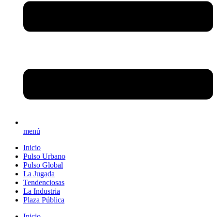
menú
Inicio
Pulso Urbano
Pulso Global
La Jugada
Tendenciosas
La Industria
Plaza Pública
Inicio