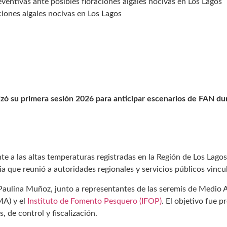
entivas ante posibles floraciones algales nocivas en Los Lagos
iones algales nocivas en Los Lagos
izó su primera sesión 2026 para anticipar escenarios de FAN du
e a las altas temperaturas registradas en la Región de Los Lagos
a que reunió a autoridades regionales y servicios públicos vincul
, Paulina Muñoz, junto a representantes de las seremis de Medi
MA) y el
Instituto de Fomento Pesquero (IFOP)
. El objetivo fue 
, de control y fiscalización.