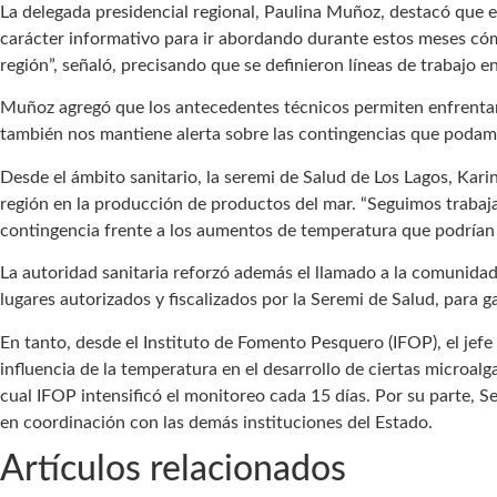
La delegada presidencial regional, Paulina Muñoz, destacó que el
carácter informativo para ir abordando durante estos meses cómo
región”, señaló, precisando que se definieron líneas de trabajo en
Muñoz agregó que los antecedentes técnicos permiten enfrentar e
también nos mantiene alerta sobre las contingencias que podamos
Desde el ámbito sanitario, la seremi de Salud de Los Lagos, Karin
región en la producción de productos del mar. “Seguimos traba
contingencia frente a los aumentos de temperatura que podrían i
La autoridad sanitaria reforzó además el llamado a la comunid
lugares autorizados y fiscalizados por la Seremi de Salud, para ga
En tanto, desde el Instituto de Fomento Pesquero (IFOP), el jef
influencia de la temperatura en el desarrollo de ciertas microal
cual IFOP intensificó el monitoreo cada 15 días. Por su parte, S
en coordinación con las demás instituciones del Estado.
Artículos relacionados