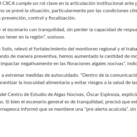
 CIICA cumple un rol clave en la articulación institucional ante
 se prevé la situación, particularmente por las condiciones cli
 prevención, control y fiscalización.
l escenario con tranquilidad, sin perder la capacidad de respue
 tener en la región”, sostuvo.
 Solís, relevó el fortalecimiento del monitoreo regional y el trab
jando de manera preventiva, hemos aumentado la cantidad de mon
mpactar negativamente en las floraciones algales nocivas”, indi
ad a extremar medidas de autocuidado. “Dentro de la comunicaci
rantizar la inocuidad alimentaria y evitar riesgos a la salud de la
e del Centro de Estudio de Algas Nocivas, Óscar Espinoza, explic
gas. Si bien el escenario general es de tranquilidad, precisó que
ernapesca informó que se mantiene una “pre-alerta acuícola”, sin