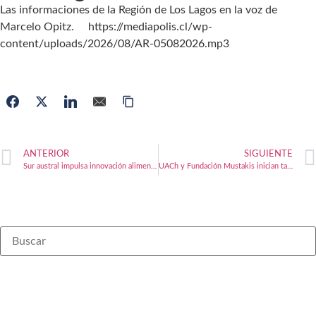
Las informaciones de la Región de Los Lagos en la voz de
Marcelo Opitz. https://mediapolis.cl/wp-
content/uploads/2026/08/AR-05082026.mp3
ANTERIOR
SIGUIENTE
Sur austral impulsa innovación alimentaria con foco en ostras y tecnología
UACh y Fundación Mustakis inician talleres 2026 de ciencia y tecnología en Puerto Montt