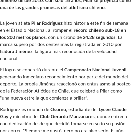
Jiménez desde 2010. Con solo 16 años, Pilar se proyecta como
una de las grandes promesas del atletismo chileno.
La joven atleta
Pilar Rodríguez
hizo historia este fin de semana
en el Estadio Nacional, al romper el
récord chileno sub-18 en
los 200 metros planos
, con un crono de
24.28 segundos
. La
marca superó por dos centésimas la registrada en 2010 por
Isidora Jiménez
, la figura más reconocida de la velocidad
nacional.
El logro se concretó durante el
Campeonato Nacional Juvenil
,
generando inmediato reconocimiento por parte del mundo del
deporte. La propia Jiménez reaccionó con entusiasmo al posteo
de la Federación Atlética de Chile, que celebró a Pilar como
“una nueva estrella que comienza a brillar”.
Rodríguez es oriunda de
Osorno
, estudiante del
Lycée Claude
Gay
y miembro del
Club Gerardo Manzanares
, donde entrena
con dedicación desde que decidió tomarse en serio su pasión
por correr. “Siempre me gustó, pero no era algo serio. El año