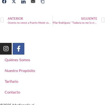
ANTERIOR
SIGUIENTE
Osorno no vence a Puerto Montt como local en liga desde hace 25 años
Pilar Rodríguez: “Todavía no me lo creo mucho, era algo como un sueño”
Quiénes Somos
Nuestro Propósito
Tarifario
Contacto