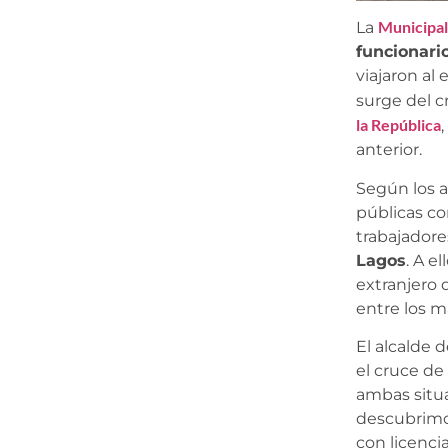
Municipal
La
funcionari
viajaron al
surge del c
la República
anterior.
Según los a
públicas co
trabajadore
Lagos
. A e
extranjero 
entre los m
El alcalde 
el cruce de
ambas situa
descubrimos
con licenci