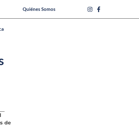
Quiénes Somos
ca
s
l
s de