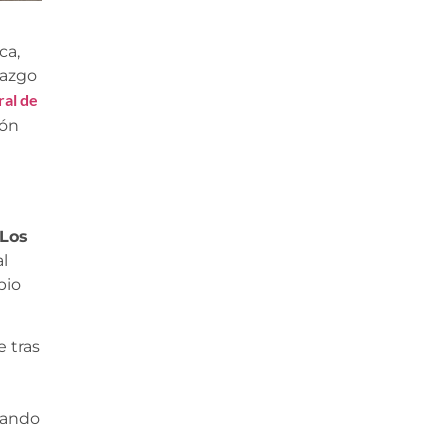
ca,
lazgo
ral de
ión
 Los
l
pio
e tras
tando