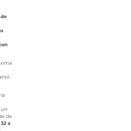
 de
as
 con
róxima
lantó
ría
n un
más de
 32 a
t