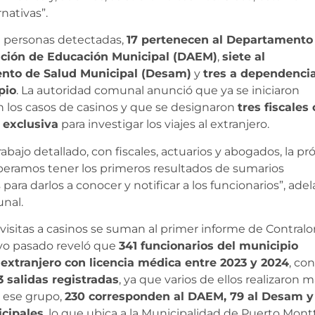
nativas”.
e personas detectadas,
17 pertenecen al Departamento
ción de Educación Municipal (DAEM)
,
siete al
nto de Salud Municipal (Desam)
y
tres a dependenci
pio
. La autoridad comunal anunció que ya se iniciaron
 los casos de casinos y que se designaron
tres fiscales
 exclusiva
para investigar los viajes al extranjero.
rabajo detallado, con fiscales, actuarios y abogados, la p
eramos tener los primeros resultados de sumarios
para darlos a conocer y notificar a los funcionarios”, ade
unal.
y visitas a casinos se suman al primer informe de Contralo
o pasado reveló que
341 funcionarios del municipio
 extranjero con licencia médica entre 2023 y 2024
, co
 salidas registradas
, ya que varios de ellos realizaron 
e ese grupo,
230 corresponden al DAEM, 79 al Desam y
cipales
, lo que ubica a la Municipalidad de Puerto Mont