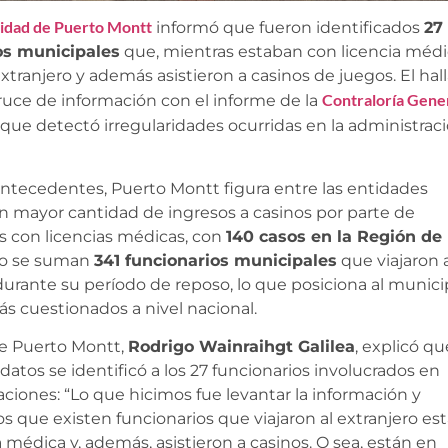
idad de Puerto Montt
informó que fueron identificados
27
os municipales
que, mientras estaban con licencia médi
 extranjero y además asistieron a casinos de juegos. El hal
Contraloría Gene
ruce de información con el informe de la
, que detectó irregularidades ocurridas en la administrac
ntecedentes, Puerto Montt figura entre las entidades
n mayor cantidad de ingresos a casinos por parte de
s con licencias médicas, con
140 casos en la Región de
llo se suman
341 funcionarios municipales
que viajaron a
durante su período de reposo, lo que posiciona al munici
ás cuestionados a nivel nacional.
de Puerto Montt,
Rodrigo Wainraihgt Galilea
, explicó qu
 datos se identificó a los 27 funcionarios involucrados en
ciones: “Lo que hicimos fue levantar la información y
 que existen funcionarios que viajaron al extranjero es
a médica y, además, asistieron a casinos. O sea, están en