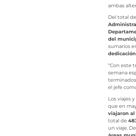
ambas alter
Del total d
Administra
Departame
del munici
sumarios en
dedicación
“Con este t
semana esp
terminados 
el jefe com
Los viajes 
que en may
viajaron al
total de
483
un viaje. D
áreas muni