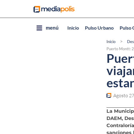
Inicio
Pulso Urbano
Pulso 
menú
>
Inicio
Des
Puerto Montt: 27
Puer
viaja
esta
Agosto 27
La Municip
DAEM, Desa
Contraloría
sanciones 