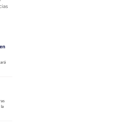
cias
 en
mará
ras
 la