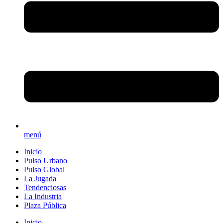
menú
Inicio
Pulso Urbano
Pulso Global
La Jugada
Tendenciosas
La Industria
Plaza Pública
Inicio