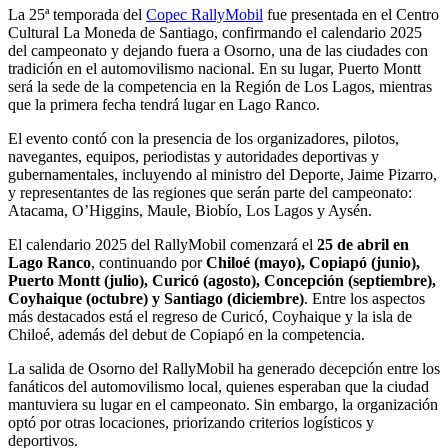
La 25ª temporada del
Copec RallyMobil
fue presentada en el Centro
Cultural La Moneda de Santiago, confirmando el calendario 2025
del campeonato y dejando fuera a Osorno, una de las ciudades con
tradición en el automovilismo nacional. En su lugar, Puerto Montt
será la sede de la competencia en la Región de Los Lagos, mientras
que la primera fecha tendrá lugar en Lago Ranco.
El evento contó con la presencia de los organizadores, pilotos,
navegantes, equipos, periodistas y autoridades deportivas y
gubernamentales, incluyendo al ministro del Deporte, Jaime Pizarro,
y representantes de las regiones que serán parte del campeonato:
Atacama, O’Higgins, Maule, Biobío, Los Lagos y Aysén.
El calendario 2025 del RallyMobil comenzará el
25 de abril en
Lago Ranco
, continuando por
Chiloé (mayo), Copiapó (junio),
Puerto Montt (julio), Curicó (agosto), Concepción (septiembre),
Coyhaique (octubre) y Santiago (diciembre)
. Entre los aspectos
más destacados está el regreso de Curicó, Coyhaique y la isla de
Chiloé, además del debut de Copiapó en la competencia.
La salida de Osorno del RallyMobil ha generado decepción entre los
fanáticos del automovilismo local, quienes esperaban que la ciudad
mantuviera su lugar en el campeonato. Sin embargo, la organización
optó por otras locaciones, priorizando criterios logísticos y
deportivos.