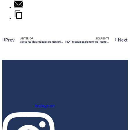
ANTERIOR
SIGUIENTE
Prev
Next
Saesa realizará trabajos de mantenimiento este viernes 3 de julio en Puerto Montt
MOP fiscaliza peaje norte de Puerto Montt tras congestión
Instagram