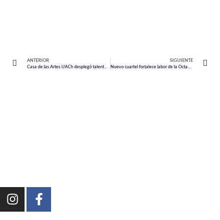
ANTERIOR
SIGUIENTE
Casa de las Artes UACh desplegó talento y tradición en Puerto Montt
Nuevo cuartel fortalece labor de la Octava Compañía de Bomberos