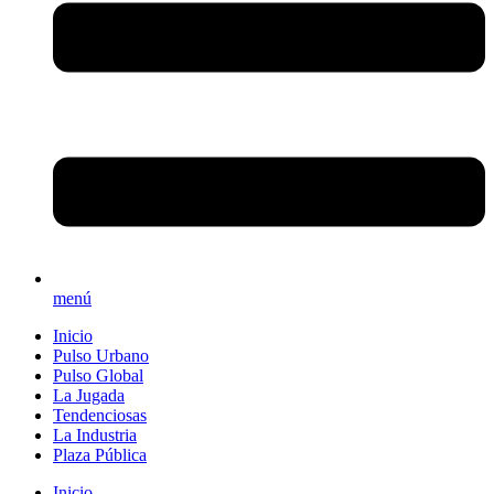
menú
Inicio
Pulso Urbano
Pulso Global
La Jugada
Tendenciosas
La Industria
Plaza Pública
Inicio