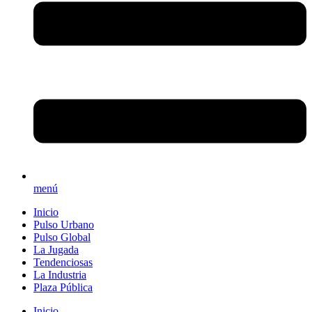
menú
Inicio
Pulso Urbano
Pulso Global
La Jugada
Tendenciosas
La Industria
Plaza Pública
Inicio