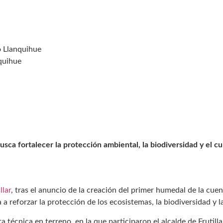
o Llanquihue
nquihue
sca fortalecer la protección ambiental, la biodiversidad y el c
llar
, tras el anuncio de la creación del primer humedal de la cuenc
 a reforzar la protección de los ecosistemas, la biodiversidad y 
ta técnica en terreno, en la que participaron el alcalde de Frutil