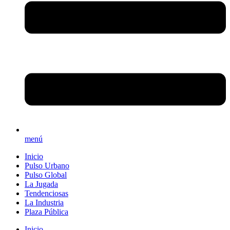
menú
Inicio
Pulso Urbano
Pulso Global
La Jugada
Tendenciosas
La Industria
Plaza Pública
Inicio