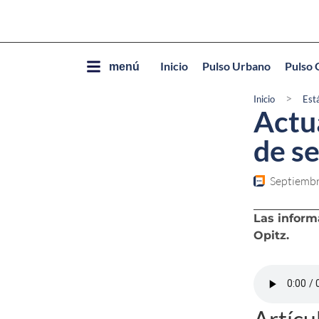
Inicio
Pulso Urbano
Pulso 
menú
>
Inicio
Est
Actua
de s
Septiembr
Las inform
Opitz.