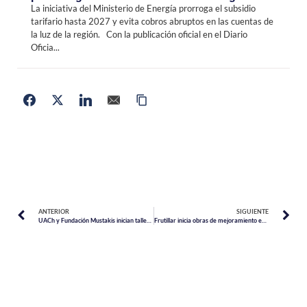
La iniciativa del Ministerio de Energía prorroga el subsidio
tarifario hasta 2027 y evita cobros abruptos en las cuentas de
la luz de la región. Con la publicación oficial en el Diario
Oficia...
ANTERIOR
SIGUIENTE
UACh y Fundación Mustakis inician talleres 2026 de ciencia y tecnología en Puerto Montt
Frutillar inicia obras de mejoramiento en plazas Volcanes del Sur y Las Cascadas