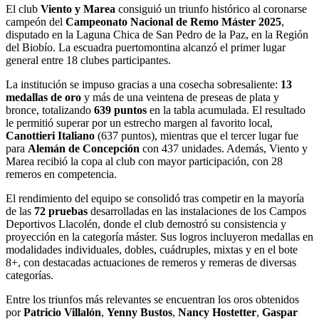
El club
Viento y Marea
consiguió un triunfo histórico al coronarse
campeón del
Campeonato Nacional de Remo Máster 2025
,
disputado en la Laguna Chica de San Pedro de la Paz, en la Región
del Biobío. La escuadra puertomontina alcanzó el primer lugar
general entre 18 clubes participantes.
La institución se impuso gracias a una cosecha sobresaliente:
13
medallas de oro
y más de una veintena de preseas de plata y
bronce, totalizando
639 puntos
en la tabla acumulada. El resultado
le permitió superar por un estrecho margen al favorito local,
Canottieri Italiano
(637 puntos), mientras que el tercer lugar fue
para
Alemán de Concepción
con 437 unidades. Además, Viento y
Marea recibió la copa al club con mayor participación, con 28
remeros en competencia.
El rendimiento del equipo se consolidó tras competir en la mayoría
de las
72 pruebas
desarrolladas en las instalaciones de los Campos
Deportivos Llacolén, donde el club demostró su consistencia y
proyección en la categoría máster. Sus logros incluyeron medallas en
modalidades individuales, dobles, cuádruples, mixtas y en el bote
8+, con destacadas actuaciones de remeros y remeras de diversas
categorías.
Entre los triunfos más relevantes se encuentran los oros obtenidos
por
Patricio Villalón
,
Yenny Bustos
,
Nancy Hostetter
,
Gaspar