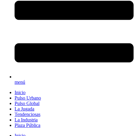
menú
Inicio
Pulso Urbano
Pulso Global
La Jugada
Tendenciosas
La Industria
Plaza Pública
Inicio