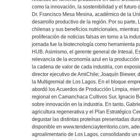
como la innovación, la sostenibilidad y el futuro 
Dr. Francisco Mesa Mesina, académico de la Univ
desarrollo productivo de la región. Por su part
chilenas y sus beneficios nutricionales, mientras
proliferación de noticias falsas en torno a la in
jornada fue la biotecnología como herramienta pa
HUB. Asimismo, el gerente general de Intesal, Es
relevancia de la economía azul en la producción
la cadena de valor de cada industria, con expo
director ejecutivo de AmiChile; Joaquín Biewer,
la Multigremial de Los Lagos. En el bloque empr
abordó los Acuerdos de Producción Limpia, mien
regional en Camanchaca Cultivos Sur, Ignacio Be
sobre innovación en la industria. En tanto, Gabr
agricultura regenerativa y el Plan Estratégico C
degustar las distintas proteínas presentadas du
disponible en www.tendenciayterritorio.com, adem
agroalimentario de Los Lagos, consolidando un e