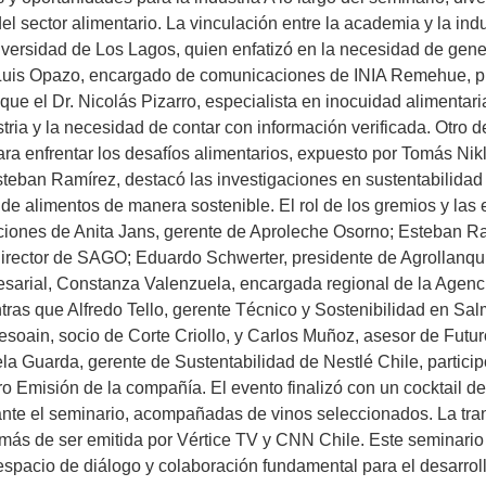
del sector alimentario. La vinculación entre la academia y la ind
ersidad de Los Lagos, quien enfatizó en la necesidad de gener
e, Luis Opazo, encargado de comunicaciones de INIA Remehue, pu
 que el Dr. Nicolás Pizarro, especialista en inocuidad alimentari
dustria y la necesidad de contar con información verificada. Otr
ra enfrentar los desafíos alimentarios, expuesto por Tomás Nik
teban Ramírez, destacó las investigaciones en sustentabilidad d
 de alimentos de manera sostenible. El rol de los gremios y la
siciones de Anita Jans, gerente de Aproleche Osorno; Esteban 
 director de SAGO; Eduardo Schwerter, presidente de Agrollanqu
esarial, Constanza Valenzuela, encargada regional de la Agenc
tras que Alfredo Tello, gerente Técnico y Sostenibilidad en S
soain, socio de Corte Criollo, y Carlos Muñoz, asesor de Futu
iela Guarda, gerente de Sustentabilidad de Nestlé Chile, partici
ero Emisión de la compañía. El evento finalizó con un cocktail 
rante el seminario, acompañadas de vinos seleccionados. La tra
ás de ser emitida por Vértice TV y CNN Chile. Este seminario m
spacio de diálogo y colaboración fundamental para el desarroll