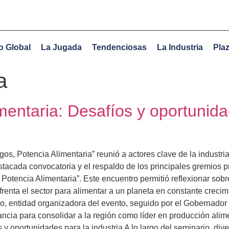
o Global
La Jugada
Tendenciosas
La Industria
Pla
a
mentaria: Desafíos y oportunida
os, Potencia Alimentaria” reunió a actores clave de la industri
estacada convocatoria y el respaldo de los principales gremios 
Potencia Alimentaria”. Este encuentro permitió reflexionar sobr
frenta el sector para alimentar a un planeta en constante creci
io, entidad organizadora del evento, seguido por el Gobernado
stancia para consolidar a la región como líder en producción ali
s y oportunidades para la industria A lo largo del seminario, d