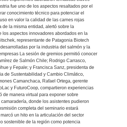
ustria fue uno de los aspectos resaltados por el
ar conocimiento técnico para potenciar el
so en valor la calidad de las carnes rojas
a de la misma entidad, alertó sobre la
o de los aspectos innovadores abordados en la
litschek, representante de Patagonia Biotech
esarrolladas por la industria del salmón y la
s empresas La sesión de gremios permitió conocer
Ramírez de Salmón Chile; Rodrigo Carrasco,
ihue y Fepale; y Francisca Sanz, presidenta de
ia de Sustentabilidad y Cambio Climático,
almones Camanchaca, Rafael Ortega, gerente
roLac y FuturoCoop, compartieron experiencias
pó de manera virtual para exponer sobre
de camaradería, donde los asistentes pudieron
nsmisión completa del seminario estará
arcó un hito en la articulación del sector
o sostenible de la región como potencia