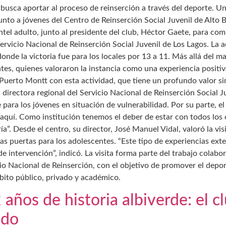
 busca aportar al proceso de reinserción a través del deporte. 
to a jóvenes del Centro de Reinserción Social Juvenil de Alto Bon
antel adulto, junto al presidente del club, Héctor Gaete, para com
rvicio Nacional de Reinserción Social Juvenil de Los Lagos. La a
donde la victoria fue para los locales por 13 a 11. Más allá del m
tes, quienes valoraron la instancia como una experiencia positi
 Puerto Montt con esta actividad, que tiene un profundo valor s
, directora regional del Servicio Nacional de Reinserción Social 
 para los jóvenes en situación de vulnerabilidad. Por su parte, e
o aquí. Como institución tenemos el deber de estar con todos los
a”. Desde el centro, su director, José Manuel Vidal, valoró la vi
as puertas para los adolescentes. “Este tipo de experiencias e
e intervención”, indicó. La visita forma parte del trabajo colabo
io Nacional de Reinserción, con el objetivo de promover el depo
bito público, privado y académico.
años de historia albiverde: el c
ndo