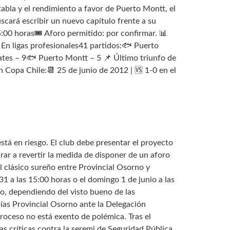
tabla y el rendimiento a favor de Puerto Montt, el
uscará escribir un nuevo capítulo frente a su
00 horas🎟 Aforo permitido: por confirmar. 📊
En ligas profesionales41 partidos:🐟 Puerto
tes – 9🐟 Puerto Montt – 5 📌 Último triunfo de
 Copa Chile:📆 25 de junio de 2012 | 🆚 1-0 en el
tá en riesgo. El club debe presentar el proyecto
irar a revertir la medida de disponer de un aforo
l clásico sureño entre Provincial Osorno y
 a las 15:00 horas o el domingo 1 de junio a las
o, dependiendo del visto bueno de las
ías Provincial Osorno ante la Delegación
proceso no está exento de polémica. Tras el
as críticas contra la seremi de Seguridad Pública,