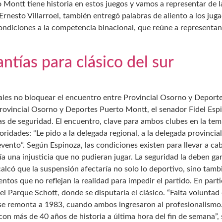
ontt tiene historia en estos juegos y vamos a representar de la
, Ernesto Villarroel, también entregó palabras de aliento a los ju
ondiciones a la competencia binacional, que reúne a representant
ntías para clásico del sur
ales no bloquear el encuentro entre Provincial Osorno y Deporte
Provincial Osorno y Deportes Puerto Montt, el senador Fidel Espin
s de seguridad. El encuentro, clave para ambos clubes en la te
oridades: “Le pido a la delegada regional, a la delegada provinci
 evento”. Según Espinoza, las condiciones existen para llevar a c
 una injusticia que no pudieran jugar. La seguridad la deben gar
calcó que la suspensión afectaría no solo lo deportivo, sino tam
os que no reflejan la realidad para impedir el partido. En partic
l Parque Schott, donde se disputaría el clásico. “Falta voluntad d
 se remonta a 1983, cuando ambos ingresaron al profesionalismo
n más de 40 años de historia a última hora del fin de semana”, 