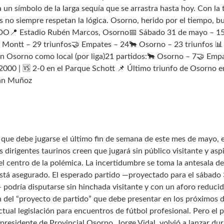
 un símbolo de la larga sequía que se arrastra hasta hoy. Con la 
s no siempre respetan la lógica. Osorno, herido por el tiempo, b
TIDO📍 Estadio Rubén Marcos, Osorno📅 Sábado 31 de mayo – 15:
o Montt – 29 triunfos🤝 Empates – 24🐂 Osorno – 23 triunfos 📊 
 Osorno como local (por liga)21 partidos:🐂 Osorno – 7🤝 Empa
2000 | 🆚 2-0 en el Parque Schott 📌 Último triunfo de Osorno en
ann Muñoz
a
que debe jugarse el último fin de semana de este mes de mayo, es
s dirigentes taurinos creen que jugará sin público visitante y asp
 centro de la polémica. La incertidumbre se toma la antesala de
tá asegurado. El esperado partido —proyectado para el sábado 31
podría disputarse sin hinchada visitante y con un aforo reducid
 del “proyecto de partido” que debe presentar en los próximos d
actual legislación para encuentros de fútbol profesional. Pero el 
residente de Provincial Osorno, Jorge Vidal, volvió a lanzar dur