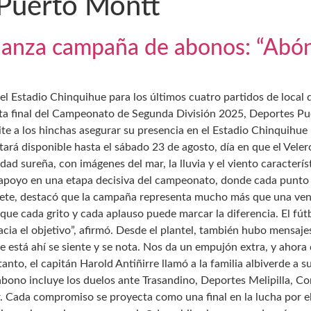
Puerto Montt
anza campaña de abonos: “Abóna
en el Estadio Chinquihue para los últimos cuatro partidos de loc
cta final del Campeonato de Segunda División 2025, Deportes P
ite a los hinchas asegurar su presencia en el Estadio Chinquihue
rá disponible hasta el sábado 23 de agosto, día en que el Veler
dad sureña, con imágenes del mar, la lluvia y el viento caracterí
apoyo en una etapa decisiva del campeonato, donde cada punto es
ete, destacó que la campaña representa mucho más que una vent
a que cada grito y cada aplauso puede marcar la diferencia. El fú
ia el objetivo”, afirmó. Desde el plantel, también hubo mensajes 
e está ahí se siente y se nota. Nos da un empujón extra, y ahora q
anto, el capitán Harold Antiñirre llamó a la familia albiverde a 
abono incluye los duelos ante Trasandino, Deportes Melipilla, Co
ur. Cada compromiso se proyecta como una final en la lucha por e