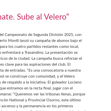
te. Sube al Velero”
al del Campeonato de Segunda División 2025, con
uerto Montt lanzó su campaña de abonos bajo el
 para los cuatro partidos restantes como local,
o enfrentará a Trasandino. La presentación se
sticos de la ciudad. La campaña busca reforzar el
 clave para las aspiraciones del club. El
a de entradas. “Es una convocatoria a nuestra
tbol se construye con comunidad, y el Velero
de respaldo a la iniciativa. El goleador Luciano
ue entramos en la recta final, jugar con el
sumarse: “Queremos ver las tribunas llenas, porque
ncón National y Provincial Osorno, este último
l ascenso y la permanencia en los primeros