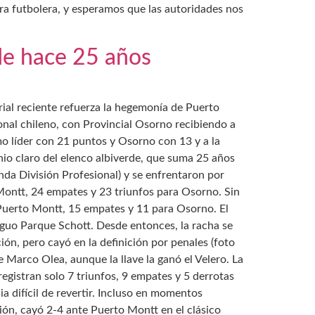
ura futbolera, y esperamos que las autoridades nos
de hace 25 años
orial reciente refuerza la hegemonía de Puerto
ional chileno, con Provincial Osorno recibiendo a
 líder con 21 puntos y Osorno con 13 y a la
nio claro del elenco albiverde, que suma 25 años
nda División Profesional) y se enfrentaron por
 Montt, 24 empates y 23 triunfos para Osorno. Sin
ra Puerto Montt, 15 empates y 11 para Osorno. El
iguo Parque Schott. Desde entonces, la racha se
ón, pero cayó en la definición por penales (foto
e Marco Olea, aunque la llave la ganó el Velero. La
 registran solo 7 triunfos, 9 empates y 5 derrotas
ia difícil de revertir. Incluso en momentos
ón, cayó 2-4 ante Puerto Montt en el clásico