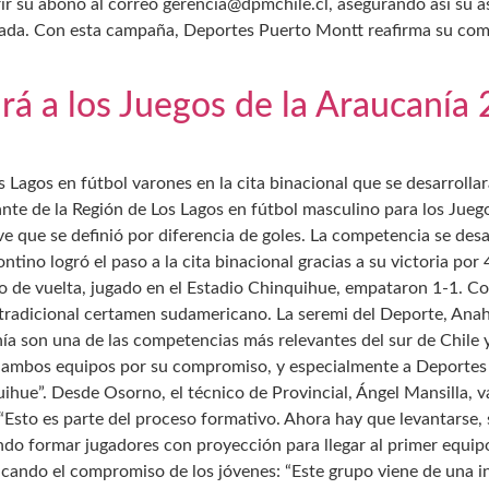
ir su abono al correo gerencia@dpmchile.cl, asegurando así su asi
ada. Con esta campaña, Deportes Puerto Montt reafirma su comp
rá a los Juegos de la Araucanía
s Lagos en fútbol varones en la cita binacional que se desarrolla
te de la Región de Los Lagos en fútbol masculino para los Juego
e que se definió por diferencia de goles. La competencia se desar
ino logró el paso a la cita binacional gracias a su victoria por 
ro de vuelta, jugado en el Estadio Chinquihue, empataron 1-1. C
radicional certamen sudamericano. La seremi del Deporte, Anahis 
ía son una de las competencias más relevantes del sur de Chile 
s a ambos equipos por su compromiso, y especialmente a Deportes
ihue”. Desde Osorno, el técnico de Provincial, Ángel Mansilla, v
to es parte del proceso formativo. Ahora hay que levantarse, se
ndo formar jugadores con proyección para llegar al primer equip
tacando el compromiso de los jóvenes: “Este grupo viene de una i