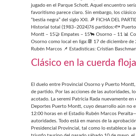
jugado en el Parque Schott. Aquel encuentro sería
favoritismo parece claro. Sin embargo, los clásico
“bestia negra” del siglo XXI. 🔎 FICHA DEL PAR
Historial total (1983–2024)76 partidos:🐟 Puert
Montt – 15🤝 Empates – 15🐂 Osorno – 11 📊 Con
Osorno como local en liga:📆 17 de diciembre de 
Rubén Marcos 📌 Estadísticas: Cristian Baschm
Clásico en la cuerda floj
El duelo entre Provincial Osorno y Puerto Montt, 
de partido. Por las acciones de las autoridades, lo
acotado. La seremi Patricia Rada nuevamente en el
Deportes Puerto Montt, cuyo desarrollo aún no es
12:00 horas en el Estadio Rubén Marcos Peralta— 
autoridades. Todo está en manos de la aprobación
Presidencial Provincial, tal como lo establece la 
triunfo taurino del pasado sábado 10 de mayo, el p