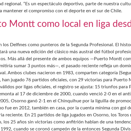
ad regional. “Es un espectáculo deportivo, parte de nuestra cult
 a mantener el compromiso con el deporte en el sur de Chile.
o Montt como local en liga des
on los Delfines como punteros de la Segunda Profesional. El hist
utará una nueva edición del clásico más austral del fútbol profes
os. Más allá del presente de ambos equipos —Puerto Montt como
mitiría sumar 3 puntos más—, el pasado reciente refleja un domi
 rival. Ambos clubes nacieron en 1983, comparten categoría (Segu
 han jugado 76 partidos oficiales, con 29 victorias para Puerto
álidos por ligas oficiales, el registro se ajusta: 15 triunfos pa
remonta al 17 de diciembre de 2000, cuando venció 2-0 en el ant
2005, Osorno ganó 2-1 en el Chinquihue por la liguilla de promoci
ino fue en 2012, también en casa, por la cuenta mínima con gol d
oria reciente. En 21 partidos de liga jugados en Osorno, los Toros
co, los 25 años sin victorias como anfitrión hablan de una tendenc
n 1992, cuando se coronó campeón de la entonces Segunda Divisi