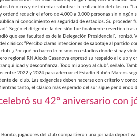
os técnicos y de intentar sabotear la realización del clásico. “L
ia y ordenó reducir el aforo de 4.000 a 3.000 personas sin ningún
pública ni conocimiento en seguridad de estadios. Su proceder fu
d”. Según el dirigente, la decisión fue finalmente revertida tra
ndió que esa facultad es de la Delegación Presidencial”, ironizó. 
del clásico: “Percibo claras intenciones de sabotaje al partido co
 club. ¿Por qué no hacen lo mismo en estadios donde sí hay viol
ro regional RN Alexis Casanova expresó su respaldo al club y crit
tranquilidad y desconfianza. Todo mi apoyo al club”, señaló. Tamb
adas entre 2022 y 2024 para adecuar el Estadio Rubén Marcos seg
te del club. Las exigencias deben hacerse con criterio y conoci
Mientras tanto, el clásico más esperado del sur sigue pendiendo d
elebró su 42° aniversario con j
to Bonito, jugadores del club compartieron una jornada deportiv