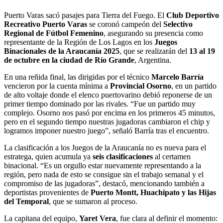
Puerto Varas sacó pasajes para Tierra del Fuego. El
Club Deportivo
Recreativo Puerto Varas
se coronó campeón del
Selectivo
Regional de Fútbol Femenino
, asegurando su presencia como
representante de la Región de Los Lagos en los
Juegos
Binacionales de la Araucanía 2025
, que se realizarán del
13 al 19
de octubre en la ciudad de Río Grande
, Argentina.
En una reñida final, las dirigidas por el técnico
Marcelo Barría
vencieron por la cuenta mínima a
Provincial Osorno
, en un partido
de alto voltaje donde el elenco puertovarino debió reponerse de un
primer tiempo dominado por las rivales. “Fue un partido muy
complejo. Osorno nos pasó por encima en los primeros 45 minutos,
pero en el segundo tiempo nuestras jugadoras cambiaron el chip y
logramos imponer nuestro juego”, señaló Barría tras el encuentro.
La clasificación a los Juegos de la Araucanía no es nueva para el
estratega, quien acumula ya
seis clasificaciones
al certamen
binacional. “Es un orgullo estar nuevamente representando a la
región, pero nada de esto se consigue sin el trabajo semanal y el
compromiso de las jugadoras”, destacó, mencionando también a
deportistas provenientes de
Puerto Montt, Huachipato y las Hijas
del Temporal
, que se sumaron al proceso.
La capitana del equipo,
Yaret Vera
, fue clara al definir el momento: