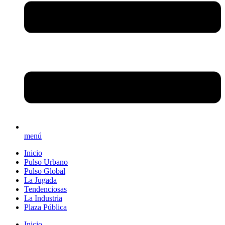
menú
Inicio
Pulso Urbano
Pulso Global
La Jugada
Tendenciosas
La Industria
Plaza Pública
Inicio