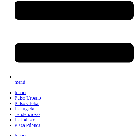
menú
Inicio
Pulso Urbano
Pulso Global
La Jugada
Tendenciosas
La Industria
Plaza Pública
Inicio