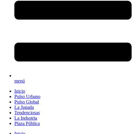
menú
Inicio
Pulso Urbano
Pulso Global
La Jugada
Tendenciosas
La Industria
Plaza Pública
Inicio