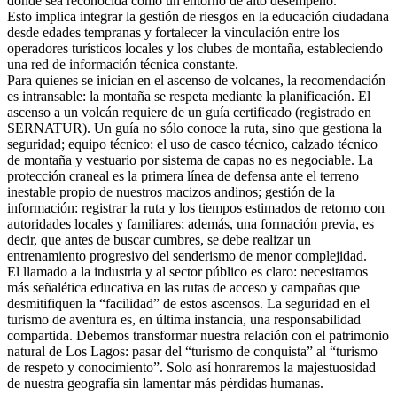
donde sea reconocida como un entorno de alto desempeño.
Esto implica integrar la gestión de riesgos en la educación ciudadana
desde edades tempranas y fortalecer la vinculación entre los
operadores turísticos locales y los clubes de montaña, estableciendo
una red de información técnica constante.
Para quienes se inician en el ascenso de volcanes, la recomendación
es intransable: la montaña se respeta mediante la planificación. El
ascenso a un volcán requiere de un guía certificado (registrado en
SERNATUR). Un guía no sólo conoce la ruta, sino que gestiona la
seguridad; equipo técnico: el uso de casco técnico, calzado técnico
de montaña y vestuario por sistema de capas no es negociable. La
protección craneal es la primera línea de defensa ante el terreno
inestable propio de nuestros macizos andinos; gestión de la
información: registrar la ruta y los tiempos estimados de retorno con
autoridades locales y familiares; además, una formación previa, es
decir, que antes de buscar cumbres, se debe realizar un
entrenamiento progresivo del senderismo de menor complejidad.
El llamado a la industria y al sector público es claro: necesitamos
más señalética educativa en las rutas de acceso y campañas que
desmitifiquen la “facilidad” de estos ascensos. La seguridad en el
turismo de aventura es, en última instancia, una responsabilidad
compartida. Debemos transformar nuestra relación con el patrimonio
natural de Los Lagos: pasar del “turismo de conquista” al “turismo
de respeto y conocimiento”. Solo así honraremos la majestuosidad
de nuestra geografía sin lamentar más pérdidas humanas.