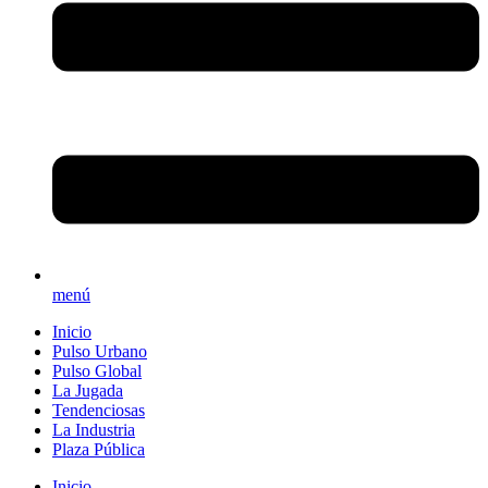
menú
Inicio
Pulso Urbano
Pulso Global
La Jugada
Tendenciosas
La Industria
Plaza Pública
Inicio