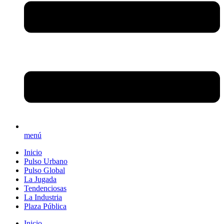
menú
Inicio
Pulso Urbano
Pulso Global
La Jugada
Tendenciosas
La Industria
Plaza Pública
Inicio