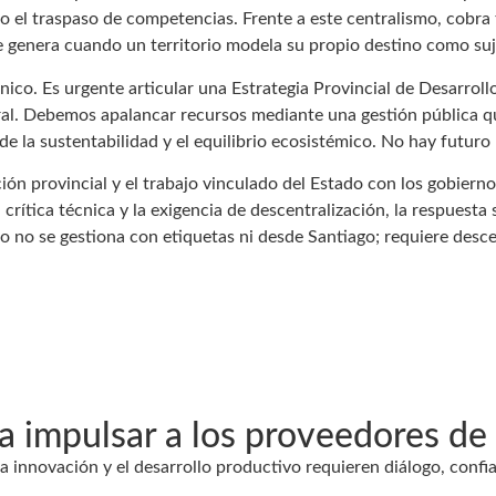
 el traspaso de competencias. Frente a este centralismo, cobra tot
e genera cuando un territorio modela su propio destino como suj
cnico. Es urgente articular una Estrategia Provincial de Desarrol
ntral. Debemos apalancar recursos mediante una gestión pública q
desde la sustentabilidad y el equilibrio ecosistémico. No hay futu
ción provincial y el trabajo vinculado del Estado con los gobier
crítica técnica y la exigencia de descentralización, la respuesta s
io no se gestiona con etiquetas ni desde Santiago; requiere desc
ra impulsar a los proveedores de
 innovación y el desarrollo productivo requieren diálogo, confi