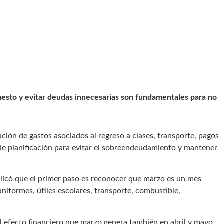
uesto y evitar deudas innecesarias son fundamentales para no
ación de gastos asociados al regreso a clases, transporte, pagos
 de planificación para evitar el sobreendeudamiento y mantener
plicó que el primer paso es reconocer que marzo es un mes
iformes, útiles escolares, transporte, combustible,
l efecto financiero que marzo genera también en abril y mayo.