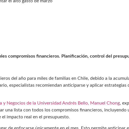
tar el alto gasto de marzo
les compromisos financieros. Planificación, control del presup
ieros del año para miles de familias en Chile, debido a la acumul
io, especialistas recomiendan anticiparse y aplicar estrategias
a y Negocios de la
Universidad Andrés Bello
, Manuel Chong
, ex
 una lista con todos los compromisos financieros, incluyendo un
e el impacto real en el presupuesto.
ugar de enfocarse únicamente en el mes. Esto permite anticipar e