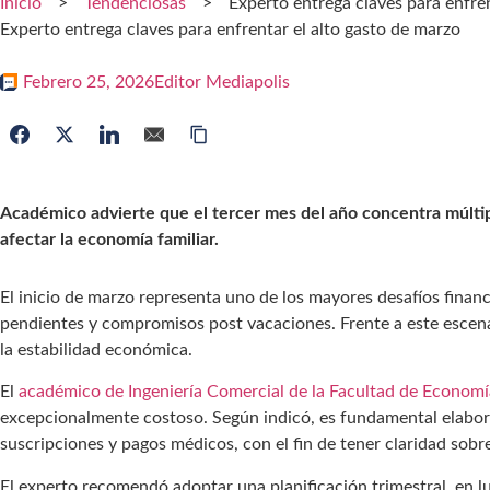
Inicio
>
Tendenciosas
>
Experto entrega claves para enfren
Experto entrega claves para enfrentar el alto gasto de marzo
Febrero 25, 2026
Editor Mediapolis
Académico advierte que el tercer mes del año concentra múltip
afectar la economía familiar.
El inicio de marzo representa uno de los mayores desafíos financ
pendientes y compromisos post vacaciones. Frente a este escenar
la estabilidad económica.
El
académico de Ingeniería Comercial de la Facultad de Economí
excepcionalmente costoso. Según indicó, es fundamental elaborar
suscripciones y pagos médicos, con el fin de tener claridad sobr
El experto recomendó adoptar una planificación trimestral, en l