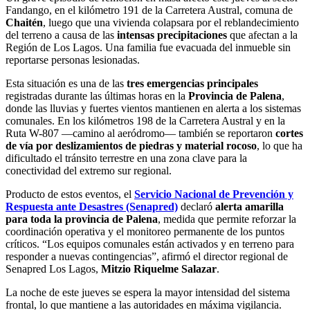
Fandango, en el kilómetro 191 de la Carretera Austral, comuna de
Chaitén
, luego que una vivienda colapsara por el reblandecimiento
del terreno a causa de las
intensas precipitaciones
que afectan a la
Región de Los Lagos. Una familia fue evacuada del inmueble sin
reportarse personas lesionadas.
Esta situación es una de las
tres emergencias principales
registradas durante las últimas horas en la
Provincia de Palena
,
donde las lluvias y fuertes vientos mantienen en alerta a los sistemas
comunales. En los kilómetros 198 de la Carretera Austral y en la
Ruta W-807 —camino al aeródromo— también se reportaron
cortes
de vía por deslizamientos de piedras y material rocoso
, lo que ha
dificultado el tránsito terrestre en una zona clave para la
conectividad del extremo sur regional.
Producto de estos eventos, el
Servicio Nacional de Prevención y
Respuesta ante Desastres (Senapred)
declaró
alerta amarilla
para toda la provincia de Palena
, medida que permite reforzar la
coordinación operativa y el monitoreo permanente de los puntos
críticos. “Los equipos comunales están activados y en terreno para
responder a nuevas contingencias”, afirmó el director regional de
Senapred Los Lagos,
Mitzio Riquelme Salazar
.
La noche de este jueves se espera la mayor intensidad del sistema
frontal, lo que mantiene a las autoridades en máxima vigilancia.