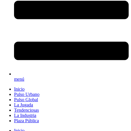
menú
Inicio
Pulso Urbano
Pulso Global
La Jugada
Tendenciosas
La Industria
Plaza Pública
Inicio