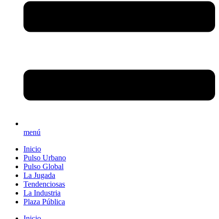
menú
Inicio
Pulso Urbano
Pulso Global
La Jugada
Tendenciosas
La Industria
Plaza Pública
Inicio