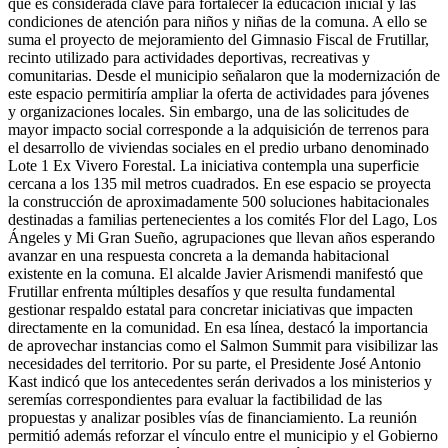
que es considerada clave para fortalecer la educación inicial y las
condiciones de atención para niños y niñas de la comuna. A ello se
suma el proyecto de mejoramiento del Gimnasio Fiscal de Frutillar,
recinto utilizado para actividades deportivas, recreativas y
comunitarias. Desde el municipio señalaron que la modernización de
este espacio permitiría ampliar la oferta de actividades para jóvenes
y organizaciones locales. Sin embargo, una de las solicitudes de
mayor impacto social corresponde a la adquisición de terrenos para
el desarrollo de viviendas sociales en el predio urbano denominado
Lote 1 Ex Vivero Forestal. La iniciativa contempla una superficie
cercana a los 135 mil metros cuadrados. En ese espacio se proyecta
la construcción de aproximadamente 500 soluciones habitacionales
destinadas a familias pertenecientes a los comités Flor del Lago, Los
Ángeles y Mi Gran Sueño, agrupaciones que llevan años esperando
avanzar en una respuesta concreta a la demanda habitacional
existente en la comuna. El alcalde Javier Arismendi manifestó que
Frutillar enfrenta múltiples desafíos y que resulta fundamental
gestionar respaldo estatal para concretar iniciativas que impacten
directamente en la comunidad. En esa línea, destacó la importancia
de aprovechar instancias como el Salmon Summit para visibilizar las
necesidades del territorio. Por su parte, el Presidente José Antonio
Kast indicó que los antecedentes serán derivados a los ministerios y
seremías correspondientes para evaluar la factibilidad de las
propuestas y analizar posibles vías de financiamiento. La reunión
permitió además reforzar el vínculo entre el municipio y el Gobierno