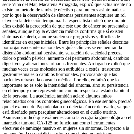
sede Viña del Mar, Macarena Arriagada, explicó que actualmente no
existe un método de tamizaje efectivo para mujeres asintomáticas,
por lo que la observación de síntomas persistentes adquiere un rol
clave en la detección temprana. La especialista indicó que durante
años existió la percepción de que este tipo de cáncer no presentaba
señales, aunque hoy la evidencia médica confirma que sí existen
síntomas de alerta, aunque suelen ser progresivos y difíciles de
identificar en etapas iniciales. Entre las principales señales descritas
por organismos internacionales y guías clínicas se encuentran la
distensión abdominal persistente, sensación de saciedad precoz,
dolor o presión pélvica, aumento del perímetro abdominal, cambios
digestivos y alteraciones urinarias frecuentes. Arriagada explicó que
muchas veces estas molestias son atribuidas a estrés, trastornos
gastrointestinales o cambios hormonales, provocando que las
pacientes retrasen la consulta médica. Por ello, enfatizó que lo
importante no es solo la intensidad del síntoma, sino su persistencia
en el tiempo y que represente un cambio respecto al estado habitual
de la persona. La académica también aclaró algunos mitos
relacionados con los controles ginecológicos. En ese sentido, precisó
que el examen de Papanicolaou no detecta cáncer de ovario, ya que
está diseñado para pesquisar alteraciones en el cuello uterino.
Asimismo, indicó que exámenes como la ecografía ginecológica o el
marcador tumoral CA-125 no funcionan como herramientas
efectivas de tamizaje masivo en mujeres sin síntomas. Respecto a la
prevención, la especialista sostuvo que si bien no existe una