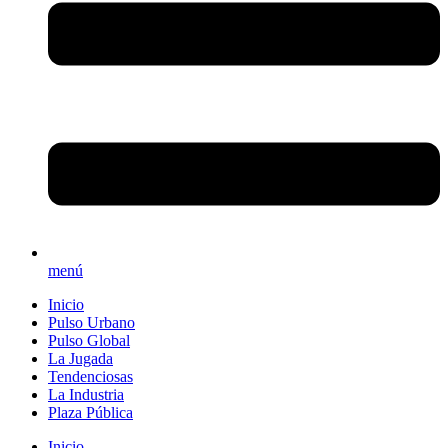
menú
Inicio
Pulso Urbano
Pulso Global
La Jugada
Tendenciosas
La Industria
Plaza Pública
Inicio