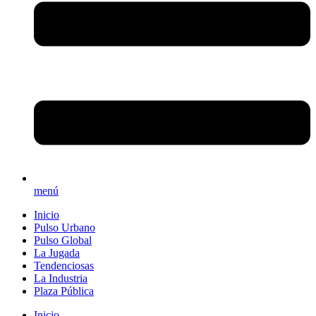
menú
Inicio
Pulso Urbano
Pulso Global
La Jugada
Tendenciosas
La Industria
Plaza Pública
Inicio