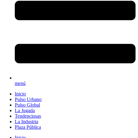
menú
Inicio
Pulso Urbano
Pulso Global
La Jugada
Tendenciosas
La Industria
Plaza Pública
Inicio