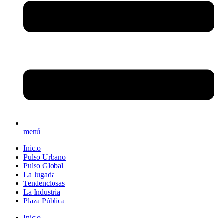
menú
Inicio
Pulso Urbano
Pulso Global
La Jugada
Tendenciosas
La Industria
Plaza Pública
Inicio