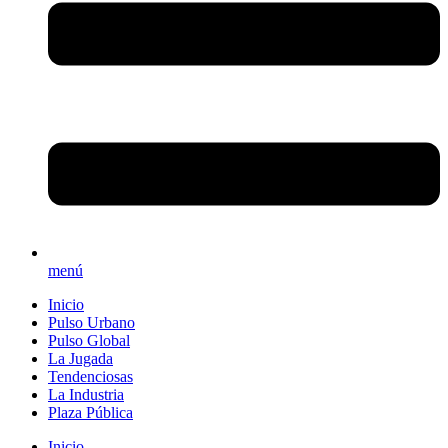
menú
Inicio
Pulso Urbano
Pulso Global
La Jugada
Tendenciosas
La Industria
Plaza Pública
Inicio