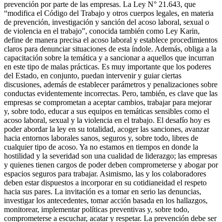
prevención por parte de las empresas. La Ley N° 21.643, que
“modifica el Código del Trabajo y otros cuerpos legales, en materia
de prevención, investigación y sanción del acoso laboral, sexual o
de violencia en el trabajo”, conocida también como Ley Karin,
define de manera precisa el acoso laboral y establece procedimientos
claros para denunciar situaciones de esta índole. Además, obliga a la
capacitación sobre la temática y a sancionar a aquellos que incurran
en este tipo de malas prácticas. Es muy importante que los poderes
del Estado, en conjunto, puedan intervenir y guiar ciertas
discusiones, además de establecer parámetros y penalizaciones sobre
conductas evidentemente incorrectas. Pero, también, es clave que las
empresas se comprometan a aceptar cambios, trabajar para mejorar
y, sobre todo, educar a sus equipos en temáticas sensibles como el
acoso laboral, sexual y la violencia en el trabajo. El desafío hoy es
poder abordar la ley en su totalidad, acoger las sanciones, avanzar
hacia entornos laborales sanos, seguros y, sobre todo, libres de
cualquier tipo de acoso. Ya no estamos en tiempos en donde la
hostilidad y la severidad son una cualidad de liderazgo; las empresas
y quienes tienen cargos de poder deben comprometerse y abogar por
espacios seguros para trabajar. Asimismo, las y los colaboradores
deben estar dispuestos a incorporar en su cotidianeidad el respeto
hacia sus pares. La invitación es a tomar en serio las denuncias,
investigar los antecedentes, tomar acción basada en los hallazgos,
monitorear, implementar políticas preventivas y, sobre todo,
comprometerse a escuchar, acatar y respetar. La prevención debe ser