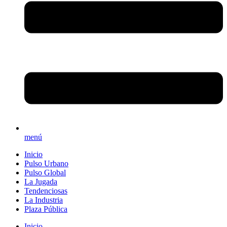
menú
Inicio
Pulso Urbano
Pulso Global
La Jugada
Tendenciosas
La Industria
Plaza Pública
Inicio