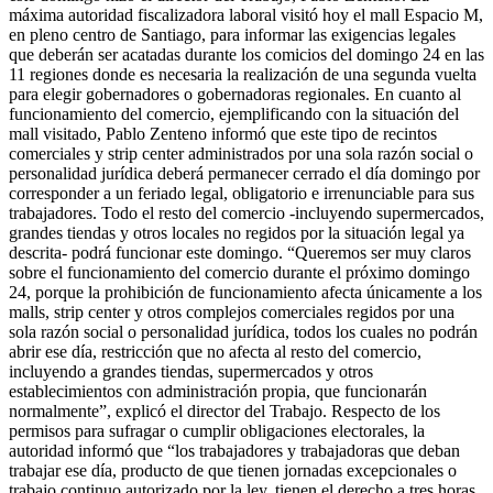
máxima autoridad fiscalizadora laboral visitó hoy el mall Espacio M,
en pleno centro de Santiago, para informar las exigencias legales
que deberán ser acatadas durante los comicios del domingo 24 en las
11 regiones donde es necesaria la realización de una segunda vuelta
para elegir gobernadores o gobernadoras regionales. En cuanto al
funcionamiento del comercio, ejemplificando con la situación del
mall visitado, Pablo Zenteno informó que este tipo de recintos
comerciales y strip center administrados por una sola razón social o
personalidad jurídica deberá permanecer cerrado el día domingo por
corresponder a un feriado legal, obligatorio e irrenunciable para sus
trabajadores. Todo el resto del comercio -incluyendo supermercados,
grandes tiendas y otros locales no regidos por la situación legal ya
descrita- podrá funcionar este domingo. “Queremos ser muy claros
sobre el funcionamiento del comercio durante el próximo domingo
24, porque la prohibición de funcionamiento afecta únicamente a los
malls, strip center y otros complejos comerciales regidos por una
sola razón social o personalidad jurídica, todos los cuales no podrán
abrir ese día, restricción que no afecta al resto del comercio,
incluyendo a grandes tiendas, supermercados y otros
establecimientos con administración propia, que funcionarán
normalmente”, explicó el director del Trabajo. Respecto de los
permisos para sufragar o cumplir obligaciones electorales, la
autoridad informó que “los trabajadores y trabajadoras que deban
trabajar ese día, producto de que tienen jornadas excepcionales o
trabajo continuo autorizado por la ley, tienen el derecho a tres horas