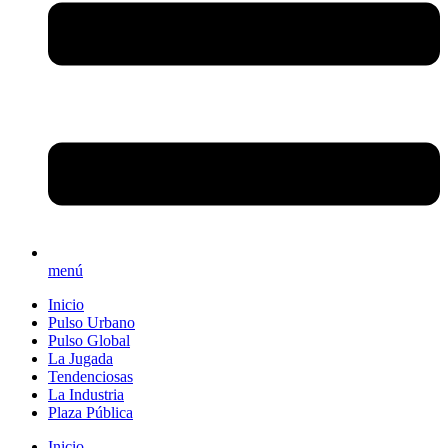
menú
Inicio
Pulso Urbano
Pulso Global
La Jugada
Tendenciosas
La Industria
Plaza Pública
Inicio