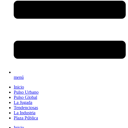
menú
Inicio
Pulso Urbano
Pulso Global
La Jugada
Tendenciosas
La Industria
Plaza Pública
Inicio